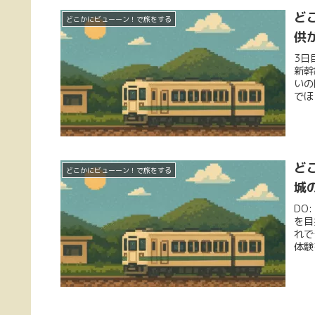
ど
どこかにビューーン！で旅をする
供
3日
新幹
いの
でほ
ど
どこかにビューーン！で旅をする
城
DO
を目
れで
体験