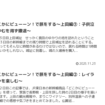
こかにビューーン！で旅をする～上田編③：子供泣
やむを得ず撤退～
:３日目上田城址 せっかく真田のゆかりの地を訪れたということ
３日目の新幹線までの残り時間で上田城址を訪れることにする。
ってもそんなに時間があるわけではないので、居れる時間は1時間
いかもしれない。城址に到着し、城の入場券を購入...
2025.11.23
こかにビューーン！で旅をする〜上田編②：レイラ
ンを楽しむ～
:２日目この記事では、JR東日本の新幹線商品「どこかにビューー
」を使って、家族で長野県・上田を旅した時の2日目の様子を描い
ます。上田の観光情報や、まりこワイナリー、別所温泉への子連
線での感想や気づきをまとめてみました。仏閣巡...