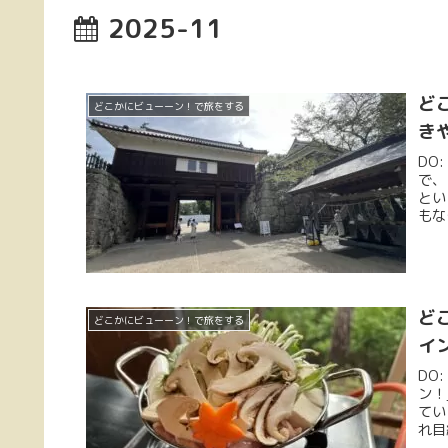
2025-11
ど
どこかにビューーン！で旅をする
き
DO
で、
とい
もな
ど
どこかにビューーン！で旅をする
イ
DO
ン！
てい
れ目