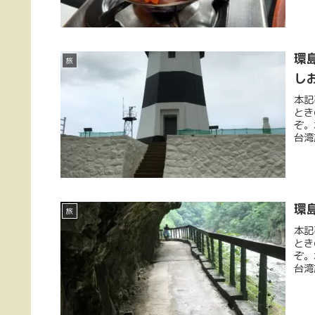
環
旅
し
本記
とき
ぞ。
台湾
環
旅
本記
とき
ぞ。
台湾