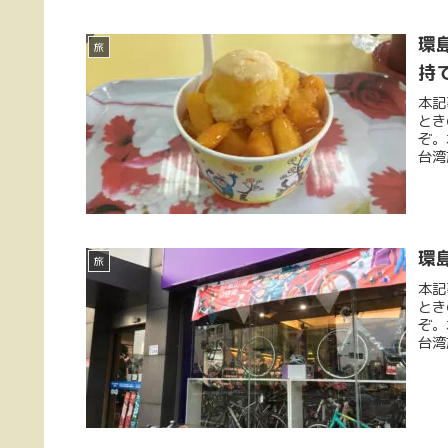
環
旅
持
本記
とき
ぞ。
台湾
環
旅
本記
とき
ぞ。
台湾