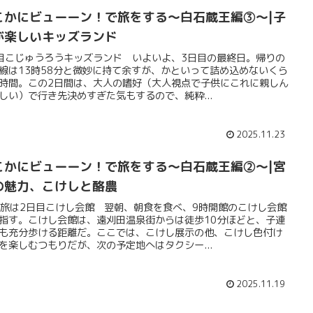
こかにビューーン！で旅をする〜白石蔵王編③〜|子
が楽しいキッズランド
目こじゅうろうキッズランド いよいよ、3日目の最終日。帰りの
線は13時58分と微妙に持て余すが、かといって詰め込めないくら
時間。この2日間は、大人の嗜好（大人視点で子供にこれに親しん
しい）で行き先決めすぎた気もするので、純粋...
2025.11.23
こかにビューーン！で旅をする〜白石蔵王編②〜|宮
の魅力、こけしと酪農
: 旅は2日目こけし会館 翌朝、朝食を食べ、9時開館のこけし会館
指す。こけし会館は、遠刈田温泉街からは徒歩10分ほどと、子連
も充分歩ける距離だ。ここでは、こけし展示の他、こけし色付け
を楽しむつもりだが、次の予定地へはタクシー...
2025.11.19