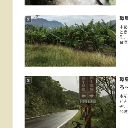
環
旅
本記
とき
ぞ。
台湾
環
旅
ろ
本記
とき
ぞ。
台湾