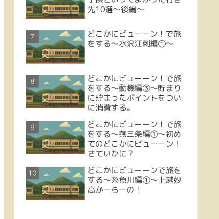
先10選～後編～
どこかにビューーン！で旅
をする～水沢江刺編①～
どこかにビューーン！で旅
をする～動機編③～貯まり
に貯まったポイントをつい
に消費する。
どこかにビューーン！で旅
をする～燕三条編①～初め
てのどこかにビューーン！
さていかに？
どこかにビューーンで旅を
する～糸魚川編①～上越妙
高かーらーの！